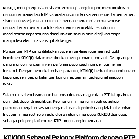
KOKIQQ mengintegrasikan sistem teknologi canggih yang memungkinkan
pengguna memantau RTP secara langsung dari server penyedia permainan.
Sistem ini bekerja secara otomatis dengan menampilkan persentase
pengembalian pemain untuk setiap game yang aktif. Teknologi ini
menciptakan kepercayaan tinggi karena semua data disajikan tanpa
manipulasi atau intervensi pihak ketiga.
Pembaruan RTP yang dilakukan secara real-time juga menjadi bukti
komitmen KOKIQQ dalam memberikan pengalaman yang adil. Setiap angka
yang muncul mencerminkan performa sesungguhnya dari permainan
tersebut. Dengan pendekatan transparan ini, KOKIQQ berhasil menumbuhkan
kepercayaan luas di kalangan komunitas pemain profesional maupun
kasual.
Selain itu, sistem keamanan berlapis diterapkan agar data RTP tetap akurat
dan tidak dapat dimodifikasi. Keamanan ini menjamin bahwa setiap
permainan berjalan sesuai dengan aturan algoritmik yang telah ditetapkan.
Inovasi ini menjadi salah satu alasan utama mengapa KOKIQQ dianggap
sebagai pelopor platform ber-RTP tinggi yang terpercaya.
KOKIQQ Sebagai Pelopor Platform dengan RTP