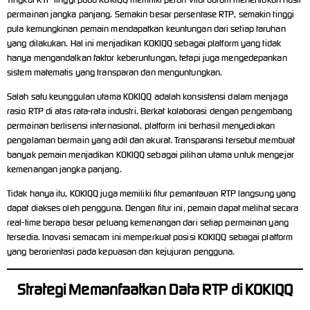
permainan jangka panjang. Semakin besar persentase RTP, semakin tinggi
pula kemungkinan pemain mendapatkan keuntungan dari setiap taruhan
yang dilakukan. Hal ini menjadikan KOKIQQ sebagai platform yang tidak
hanya mengandalkan faktor keberuntungan, tetapi juga mengedepankan
sistem matematis yang transparan dan menguntungkan.
Salah satu keunggulan utama KOKIQQ adalah konsistensi dalam menjaga
rasio RTP di atas rata-rata industri. Berkat kolaborasi dengan pengembang
permainan berlisensi internasional, platform ini berhasil menyediakan
pengalaman bermain yang adil dan akurat. Transparansi tersebut membuat
banyak pemain menjadikan KOKIQQ sebagai pilihan utama untuk mengejar
kemenangan jangka panjang.
Tidak hanya itu, KOKIQQ juga memiliki fitur pemantauan RTP langsung yang
dapat diakses oleh pengguna. Dengan fitur ini, pemain dapat melihat secara
real-time berapa besar peluang kemenangan dari setiap permainan yang
tersedia. Inovasi semacam ini memperkuat posisi KOKIQQ sebagai platform
yang berorientasi pada kepuasan dan kejujuran pengguna.
Strategi Memanfaatkan Data RTP di KOKIQQ