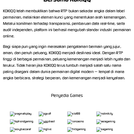
KOKIQQ
telah membuktikan bahwa RTP bukan sekadar angka dalam tabel
permainan, melainkan elemen kunci yang menentukan arah kemenangan.
Melalui komitmen terhadap transparansi, pembaruan data real-time, serta
audit independen, platform ini berhasil mengubah standar industri permainan
online.
Bagi siapa pun yang ingin merasakan pengalaman bermain yang jujur,
aman, dan penuh peluang, KOKIQQ menjadi destinasi ideal. Dengan RTP
tinggi di berbagai permainan, peluang kemenangan menjadi lebih nyata dan
terukur. Tidak heran jika KOKIQQ terus tumbuh menjadi salah satu nama
paling disegani dalam dunia permainan digital modern — tempat di mana
angka berbicara, strategi berperan, dan kemenangan menjadi kenyataan.
Penyedia Games