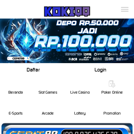
Daftar
Login
Beranda
Slot Games
Live Casino
Poker Online
E-Sports
Arcade
Lottery
Promotion