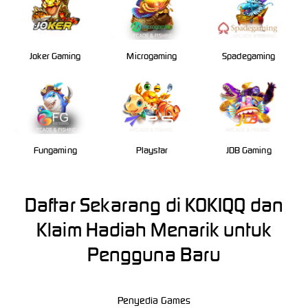
Joker Gaming
Microgaming
Spadegaming
Fungaming
Playstar
JDB Gaming
Daftar Sekarang di KOKIQQ dan
Klaim Hadiah Menarik untuk
Pengguna Baru
Penyedia Games